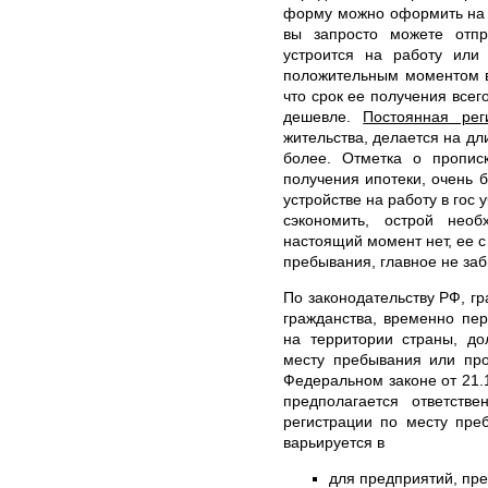
форму можно оформить на с
вы запросто можете отпр
устроится на работу или
положительным моментом в 
что срок ее получения всег
дешевле.
Постоянная рег
жительства, делается на дл
более. Отметка о пропис
получения ипотеки, очень б
устройстве на работу в гос 
сэкономить, острой нео
настоящий момент нет, ее с
пребывания, главное не заб
По законодательству РФ, гр
гражданства, временно пе
на территории страны, до
месту пребывания или про
Федеральном законе от 21.
предполагается ответств
регистрации по месту пре
варьируется в
для предприятий, пр