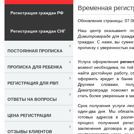
Временная регист
Регистрация граждан РФ
Обновление страницы: 07.0
Наш центр
оказывает п
Регистрация граждан СНГ
Димитровграде
для гражд
граждан. С нами, вы сумее
прописку с уверенностью на
ПОСТОЯННАЯ ПРОПИСКА
Услуга оформления
регис
ПРОПИСКА ДЛЯ РЕБЕНКА
момент необходима, по той
найти достойную работу, о
оформить кредит в банке
РЕГИСТРАЦИЯ ДЛЯ РВП
Другими словами, пол
Димитровграде поможет в
стать более уверенным в з
ОТВЕТЫ НА ВОПРОСЫ
Срок получения услуги
ле
один-два дня. Мы обязате
ЦЕНА РЕГИСТРАЦИИ
готовых адресов в разли
процесс получения реги
заключения договора и до
ОТЗЫВЫ КЛИЕНТОВ
контролируется нами, мы 